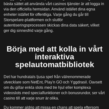
bästa sättet att använda vårt casinos tjänster är att logga in
via den officiella hemsidan. Använd istället dina egna
enheter istället för offentliga. Varje gång du går till
Storspelare-plattformen och slutför
autentiseringsprocessen skickas dina data säkert, vilket
ger dig sinnesfrid varje gång.
Börja med att kolla in vårt
interaktiva
spelautomatbibliotek
Det har hundratals ljusa spel från välrenommerade
utvecklare som NetEnt, Play'n GO och Yggdrasil. Oavsett
om du gillar enkla slots med tre hjul eller komplexa
videoslots med specialfunktioner och bonusrundor, ser vårt
casino till att varje snurr är olika.
Du kommer aldrig att missa en chans att spela eftersom