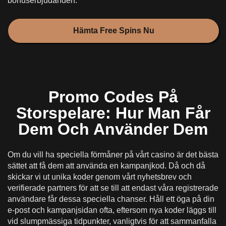
bonuserbjudanden.
Hämta Free Spins Nu
Promo Codes På
Storspelare: Hur Man Får
Dem Och Använder Dem
Om du vill ha speciella förmåner på vårt casino är det bästa
sättet att få dem att använda en kampanjkod. Då och då
skickar vi ut unika koder genom vårt nyhetsbrev och
verifierade partners för att se till att endast våra registrerade
användare får dessa speciella chanser. Håll ett öga på din
e-post och kampanjsidan ofta, eftersom nya koder läggs till
vid slumpmässiga tidpunkter, vanligtvis för att sammanfalla