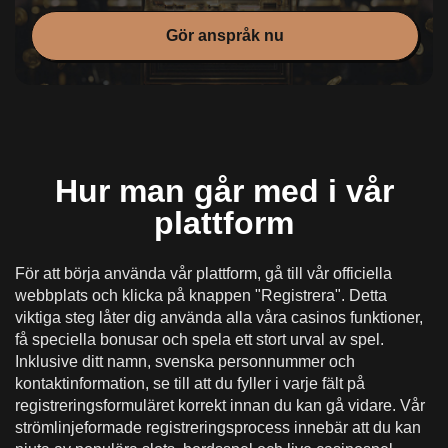
Gör anspråk nu
Hur man går med i vår
plattform
För att börja använda vår plattform, gå till vår officiella
webbplats och klicka på knappen "Registrera". Detta
viktiga steg låter dig använda alla våra casinos funktioner,
få speciella bonusar och spela ett stort urval av spel.
Inklusive ditt namn, svenska personnummer och
kontaktinformation, se till att du fyller i varje fält på
registreringsformuläret korrekt innan du kan gå vidare. Vår
strömlinjeformade registreringsprocess innebär att du kan