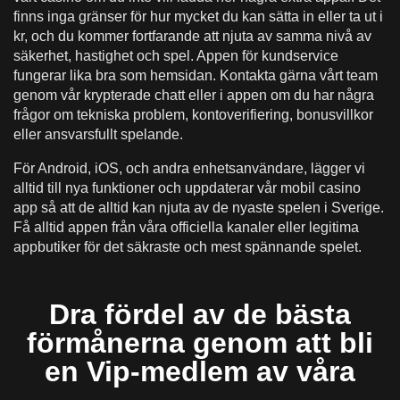
finns inga gränser för hur mycket du kan sätta in eller ta ut i
kr, och du kommer fortfarande att njuta av samma nivå av
säkerhet, hastighet och spel. Appen för kundservice
fungerar lika bra som hemsidan. Kontakta gärna vårt team
genom vår krypterade chatt eller i appen om du har några
frågor om tekniska problem, kontoverifiering, bonusvillkor
eller ansvarsfullt spelande.
För Android, iOS, och andra enhetsanvändare, lägger vi
alltid till nya funktioner och uppdaterar vår mobil casino
app så att de alltid kan njuta av de nyaste spelen i Sverige.
Få alltid appen från våra officiella kanaler eller legitima
appbutiker för det säkraste och mest spännande spelet.
Dra fördel av de bästa
förmånerna genom att bli
en Vip-medlem av våra