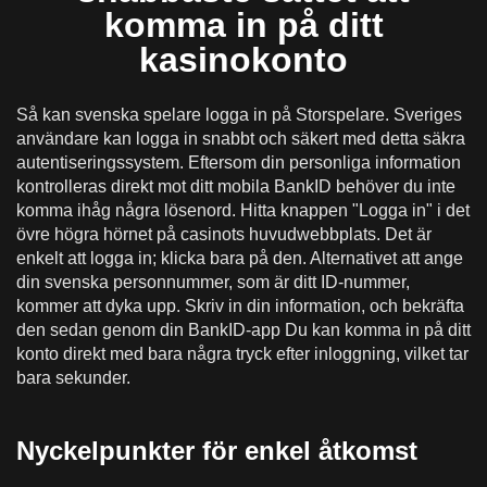
komma in på ditt
kasinokonto
Så kan svenska spelare logga in på Storspelare. Sveriges
användare kan logga in snabbt och säkert med detta säkra
autentiseringssystem. Eftersom din personliga information
kontrolleras direkt mot ditt mobila BankID behöver du inte
komma ihåg några lösenord. Hitta knappen "Logga in" i det
övre högra hörnet på casinots huvudwebbplats. Det är
enkelt att logga in; klicka bara på den. Alternativet att ange
din svenska personnummer, som är ditt ID-nummer,
kommer att dyka upp. Skriv in din information, och bekräfta
den sedan genom din BankID-app Du kan komma in på ditt
konto direkt med bara några tryck efter inloggning, vilket tar
bara sekunder.
Nyckelpunkter för enkel åtkomst