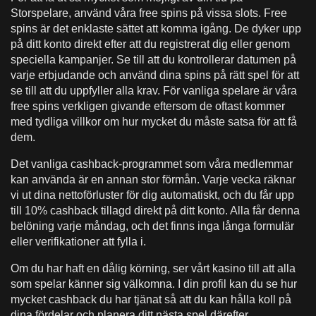
Storspelare, använd våra free spins på vissa slots. Free
spins är det enklaste sättet att komma igång. De dyker upp
på ditt konto direkt efter att du registrerat dig eller genom
speciella kampanjer. Se till att du kontrollerar datumen på
varje erbjudande och använd dina spins på rätt spel för att
se till att du uppfyller alla krav. För vanliga spelare är våra
free spins verkligen givande eftersom de oftast kommer
med tydliga villkor om hur mycket du måste satsa för att få
dem.
Det vanliga cashback-programmet som våra medlemmar
kan använda är en annan stor förmån. Varje vecka räknar
vi ut dina nettoförluster för dig automatiskt, och du får upp
till 10% cashback tillagd direkt på ditt konto. Alla får denna
belöning varje måndag, och det finns inga långa formulär
eller verifikationer att fylla i.
Om du har haft en dålig körning, ser vårt kasino till att alla
som spelar känner sig välkomna. I din profil kan du se hur
mycket cashback du har tjänat så att du kan hålla koll på
dina fördelar och planera ditt nästa spel därefter.