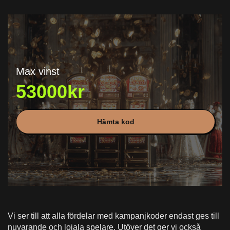
Max vinst
53000kr
Hämta kod
Vi ser till att alla fördelar med kampanjkoder endast ges till
nuvarande och lojala spelare. Utöver det ger vi också