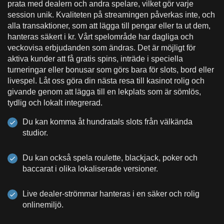
prata med dealern och andra spelare, vilket gör varje
session unik. Kvaliteten på streamingen påverkas inte, och
alla transaktioner, som att lägga till pengar eller ta ut dem,
hanteras säkert i kr. Vårt spelområde har dagliga och
veckovisa erbjudanden som ändras. Det är möjligt för
aktiva kunder att få gratis spins, inträde i speciella
turneringar eller bonusar som görs bara för slots, bord eller
livespel. Låt oss göra din nästa resa till kasinot rolig och
givande genom att lägga till en lekplats som är sömlös,
tydlig och lokalt integrerad.
Du kan komma åt hundratals slots från välkända
studior.
Du kan också spela roulette, blackjack, poker och
baccarat i olika lokaliserade versioner.
Live dealer-strömmar hanteras i en säker och rolig
onlinemiljö.