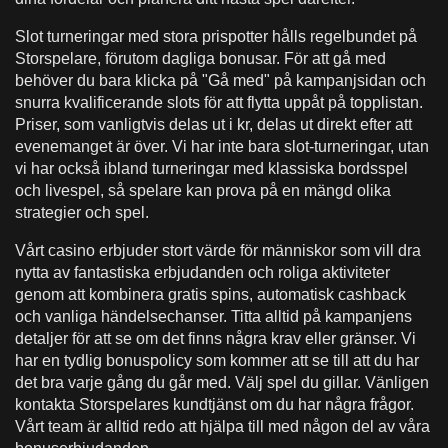
Slot turneringar med stora prispotter hålls regelbundet på
Storspelare, förutom dagliga bonusar. För att gå med
behöver du bara klicka på "Gå med" på kampanjsidan och
snurra kvalificerande slots för att flytta uppåt på topplistan.
Priser, som vanligtvis delas ut i kr, delas ut direkt efter att
evenemanget är över. Vi har inte bara slot-turneringar, utan
vi har också ibland turneringar med klassiska bordsspel
och livespel, så spelare kan prova på en mängd olika
strategier och spel.
Vårt casino erbjuder stort värde för människor som vill dra
nytta av fantastiska erbjudanden och roliga aktiviteter
genom att kombinera gratis spins, automatisk cashback
och vanliga händelsechanser. Titta alltid på kampanjens
detaljer för att se om det finns några krav eller gränser. Vi
har en tydlig bonuspolicy som kommer att se till att du har
det bra varje gång du går med. Välj spel du gillar. Vänligen
kontakta Storspelares kundtjänst om du har några frågor.
Vårt team är alltid redo att hjälpa till med någon del av våra