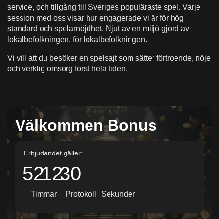
service, och tillgång till Sveriges populäraste spel. Varje
session med oss visar hur engagerade vi är för hög
standard och spelarnöjdhet. Njut av en miljö gjord av
lokalbefolkningen, för lokalbefolkningen.
Vi vill att du besöker en spelsajt som sätter förtroende, nöje
och verklig omsorg först hela tiden.
Välkommen Bonus
Erbjudandet gäller:
52
12
28
Timmar
Protokoll
Sekunder