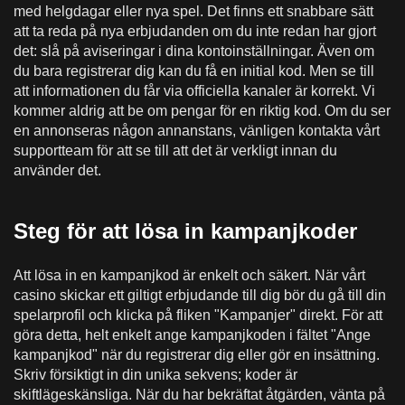
med helgdagar eller nya spel. Det finns ett snabbare sätt
att ta reda på nya erbjudanden om du inte redan har gjort
det: slå på aviseringar i dina kontoinställningar. Även om
du bara registrerar dig kan du få en initial kod. Men se till
att informationen du får via officiella kanaler är korrekt. Vi
kommer aldrig att be om pengar för en riktig kod. Om du ser
en annonseras någon annanstans, vänligen kontakta vårt
supportteam för att se till att det är verkligt innan du
använder det.
Steg för att lösa in kampanjkoder
Att lösa in en kampanjkod är enkelt och säkert. När vårt
casino skickar ett giltigt erbjudande till dig bör du gå till din
spelarprofil och klicka på fliken "Kampanjer" direkt. För att
göra detta, helt enkelt ange kampanjkoden i fältet "Ange
kampanjkod" när du registrerar dig eller gör en insättning.
Skriv försiktigt in din unika sekvens; koder är
skiftlägeskänsliga. När du har bekräftat åtgärden, vänta på