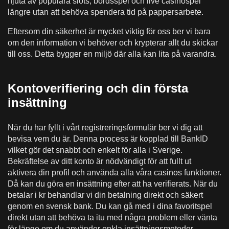
njuta av populära slots, bordsspel och live casinospel
längre utan att behöva spendera tid på pappersarbete.
Eftersom din säkerhet är mycket viktig för oss ber vi bara
om den information vi behöver och krypterar allt du skickar
till oss. Detta bygger en miljö där alla kan lita på varandra.
Kontoverifiering och din första
insättning
När du har fyllt i vårt registreringsformulär ber vi dig att
bevisa vem du är. Denna process är kopplad till BankID
vilket gör det snabbt och enkelt för alla i Sverige.
Bekräftelse av ditt konto är nödvändigt för att fullt ut
aktivera din profil och använda alla våra casinos funktioner.
Då kan du göra en insättning efter att ha verifierats. När du
betalar i kr behandlar vi din betalning direkt och säkert
genom en svensk bank. Du kan gå med i dina favoritspel
direkt utan att behöva ta itu med några problem eller vänta
för länge om du använder enkla insättningsmetoder.